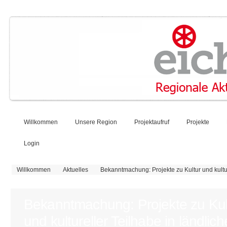
Willkommen
Unsere Region
Projektaufruf
Projekte
Login
Sie sind hier
Willkommen
Aktuelles
Bekanntmachung: Projekte zu Kultur und kultu
Bekanntmachung: Projekte zu Kul
und kultureller Teilhabe in ländlic