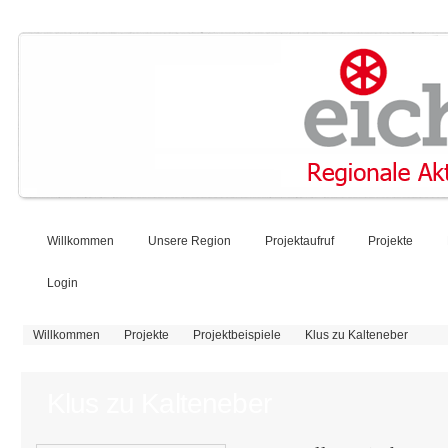
Willkommen
Unsere Region
Projektaufruf
Projekte
Login
Sie sind hier
Willkommen
Projekte
Projektbeispiele
Klus zu Kalteneber
Klus zu Kalteneber