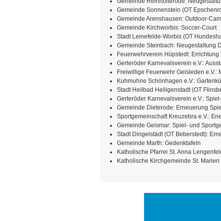
Gemeinde Reinholterode: Neugestaltu
Gemeinde Sonnenstein (OT Epschenro
Gemeinde Arenshausen: Outdoor-Ca
Gemeinde Kirchworbis: Soccer-Court
Stadt Leinefelde-Worbis (OT Hundesh
Gemeinde Steinbach: Neugestaltung D
Feuerwehrverein Hüpstedt: Errichtung 
Gerteröder Karnevalsverein e.V.: Auss
Freiwillige Feuerwehr Geisleden e.V.: 
Kuhmuhne Schönhagen e.V.: Gartenkü
Stadt Heilbad Heiligenstadt (OT Flinsbe
Gerteröder Karnevalsverein e.V.: Spie
Gemeinde Dieterode: Erneuerung Spiel
Sportgemeinschaft Kreuzebra e.V.: En
Gemeinde Geismar: Spiel- und Sportg
Stadt Dingelstädt (OT Beberstedt): Ern
Gemeinde Marth: Gedenktafeln
Katholische Pfarrei St. Anna Lengenfel
Katholische Kirchgemeinde St. Marien