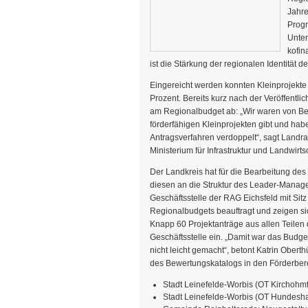
Jahre
Progr
Unter
kofin
ist die Stärkung der regionalen Identität d
Eingereicht werden konnten Kleinprojekte 
Prozent. Bereits kurz nach der Veröffentli
am Regionalbudget ab: „Wir waren von Beg
förderfähigen Kleinprojekten gibt und ha
Antragsverfahren verdoppelt“, sagt Land
Ministerium für Infrastruktur und Landwirtsc
Der Landkreis hat für die Bearbeitung d
diesen an die Struktur des Leader-Manag
Geschäftsstelle der RAG Eichsfeld mit Sit
Regionalbudgets beauftragt und zeigen sic
Knapp 60 Projektanträge aus allen Teilen 
Geschäftsstelle ein. „Damit war das Budg
nicht leicht gemacht“, betont Katrin Obert
des Bewertungskatalogs in den Förderber
Stadt Leinefelde-Worbis (OT Kirchohm
Stadt Leinefelde-Worbis (OT Hundesha