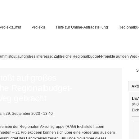
Projektaufruf
Projekte
Hilfe zur Online-Antragstellung
Regionalbu
amm stößt auf großes Interesse: Zahlreiche Regionalbudget-Projekte auf den Weg
Su
tößt auf großes
iche Regionalbudget-
Aktu
Weg gebracht
LEA
04.0
Eich
am 29. September 2023 - 13:40
remien der Regionalen Aktionsgruppe (RAG) Eichsfeld haben
hieden – 21 Projektideen können sich über eine Förderung aus dem
nalbudget des Landkreises freuen. Bis Ende November dieses