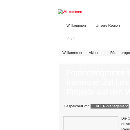
Willkommen
Unsere Region
Login
Sie sind hier
Willkommen
Aktuelles
Förderprogr
Förderprogramm s
Interesse: Zahlre
Projekte auf den 
Gespeichert von
LEADER-Management
Die G
entsc
Regio