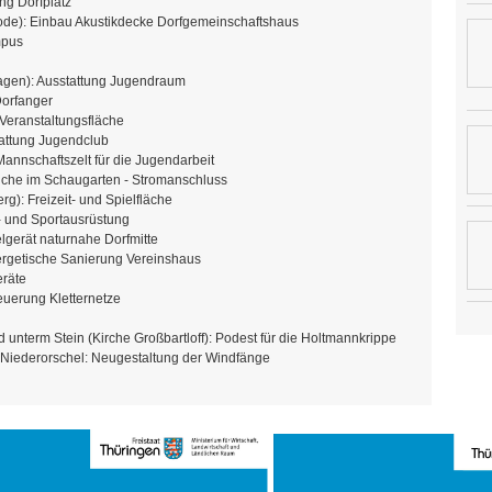
ng Dorfplatz
de): Einbau Akustikdecke Dorfgemeinschaftshaus
mpus
agen): Ausstattung Jugendraum
orfanger
Veranstaltungsfläche
tattung Jugendclub
Mannschaftszelt für die Jugendarbeit
che im Schaugarten - Stromanschluss
rg): Freizeit- und Spielfläche
l- und Sportausrüstung
gerät naturnahe Dorfmitte
ergetische Sanierung Vereinshaus
eräte
euerung Kletternetze
d unterm Stein (Kirche Großbartloff): Podest für die Holtmannkrippe
 Niederorschel: Neugestaltung der Windfänge