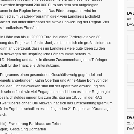
s werden insgesamt 200.000 Euro aus dem neu aufgelegten
amm in der Region investiert. Das Förderprogramm wird im
DVS
schied zum Leader-Programm direkt vom Landkreis Eichsfeld
09.0
anziert und unterstützt dabei die aktive Entwicklung der Region. Ziel
DVS 
es Landkreises Eichsfeld.
in Höhe von bis zu 20.000 Euro, bei einer Förderquote von 80
chung des Projektaufrufes im Juni, zeichnete sich ein großes Interesse
inn an überzeugt, dass es im Landkreis viele gute Ideen zu den
ben deswegen die ursprüngliche Fördersumme bereits im
rat Dr. Henning und dankt in diesem Zusammenhang dem Thüringer
haft für die finanzielle Unterstützung.
es Programms einen gesonderten Geschäftszweig gegründet und
ements angebunden. Katrin Oberthür und Anne-Marie Born von der
z bei den Eichsfeldwerken sind mit der operativen Abwicklung des
h sehr erfreut, wie viel Engagement und Ideen es in der Region gibt.
des Eichsfeldes gingen bis zum Stichtag am 18. Juli in der RAG
et weit überzeichnet. Die Auswahl hat sich das Entscheidungsgremium
hür. Im Ergebnis schafften es die folgenden 21 Projekte auf Grundlage
eich:
DVS
21.0
feld): Erweiterung Backhaus am Teich
DVS 
gen): Gestaltung Dorfgarten