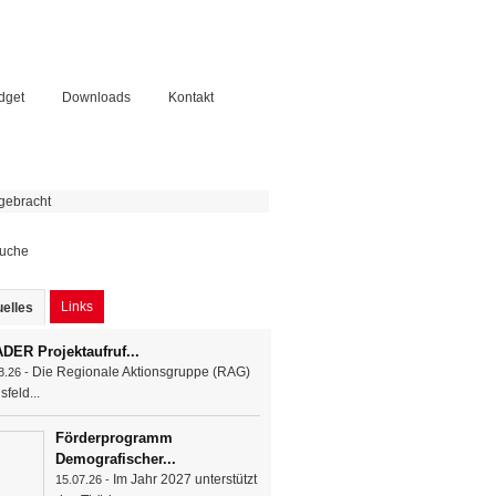
dget
Downloads
Kontakt
 gebracht
chformular
Links
elles
(aktiver Reiter)
DER Projektaufruf...
Die Regionale Aktionsgruppe (RAG)
8.26 -
sfeld...
Förderprogramm
Demografischer...
Im Jahr 2027 unterstützt
15.07.26 -