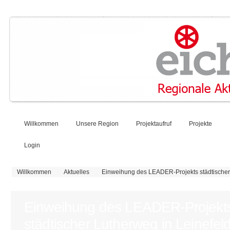
Willkommen
Unsere Region
Projektaufruf
Projekte
Login
Sie sind hier
Willkommen
Aktuelles
Einweihung des LEADER-Projekts städtischer
Einweihung des LEADER-Projekt
städtischer Lutherweg in Leinefel