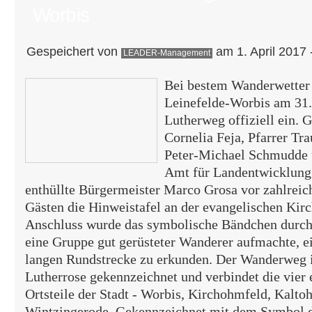
Worbis
Gespeichert von
am 1. April 2017 
LEADER-Management
Bei bestem Wanderwetter 
Leinefelde-Worbis am 31.
Lutherweg offiziell ein. 
Cornelia Feja, Pfarrer Tra
Peter-Michael Schmudde 
Amt für Landentwicklung
enthüllte Bürgermeister Marco Grosa vor zahlreich
Gästen die Hinweistafel an der evangelischen Kir
Anschluss wurde das symbolische Bändchen durchg
eine Gruppe gut gerüsteter Wanderer aufmachte, e
langen Rundstrecke zu erkunden. Der Wanderweg 
Lutherrose gekennzeichnet und verbindet die vier
Ortsteile der Stadt - Worbis, Kirchohmfeld, Kalto
Wintzingerode. Gekennzeichnet mit dem Symbol de