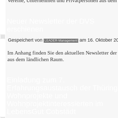
Vereine, Unternehmen und Privatpersonen aus dem
Neuer Newsletter der DVS
erschienen
Gespeichert von
am 16. Oktober 20
LEADER-Management
Im Anhang finden Sie den aktuellen Newsletter de
aus dem ländlichen Raum.
Einladung zum 7.
Erfahrungsaustausch der Thüring
Wohnprojekte und
Wohnprojektinteressierten im
LebensGut Cobstädt