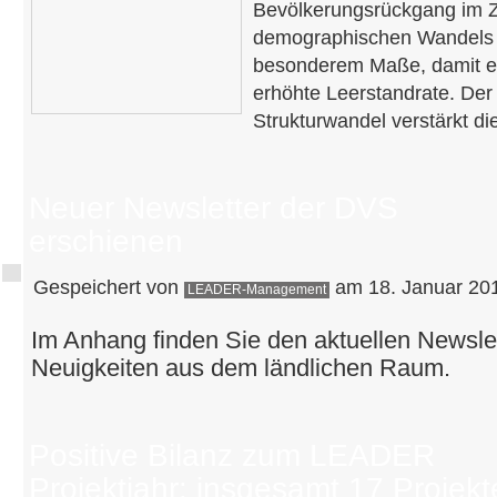
Bevölkerungsrückgang im 
demographischen Wandels tr
besonderem Maße, damit ei
erhöhte Leerstandrate. Der 
Strukturwandel verstärkt di
Neuer Newsletter der DVS
erschienen
Gespeichert von
am 18. Januar 201
LEADER-Management
Im Anhang finden Sie den aktuellen Newsle
Neuigkeiten aus dem ländlichen Raum.
Positive Bilanz zum LEADER
Projektjahr: insgesamt 17 Projekt