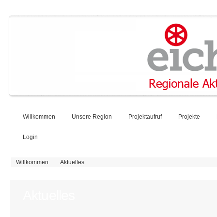
Willkommen
Unsere Region
Projektaufruf
Projekte
Login
Sie sind hier
Willkommen
Aktuelles
Aktuelles