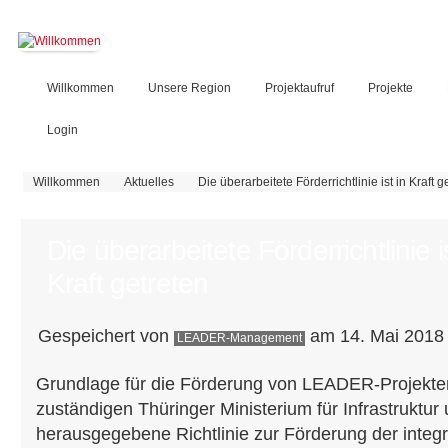
Willkommen
Unsere Region
Projektaufruf
Projekte
Login
Sie sind hier
Willkommen
Aktuelles
Die überarbeitete Förderrichtlinie ist in Kraft g
Die überarbeitete Förderrichtlinie is
Kraft getreten
Gespeichert von
am 14. Mai 2018 
LEADER-Management
Grundlage für die Förderung von LEADER-Projekten
zuständigen Thüringer Ministerium für Infrastruktur
herausgegebene Richtlinie zur Förderung der integr