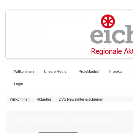
Willkommen
Unsere Region
Projektaufruf
Projekte
Login
Sie sind hier
Willkommen
Aktuelles
DVS Newsletter erschienen
DVS Newsletter erschienen