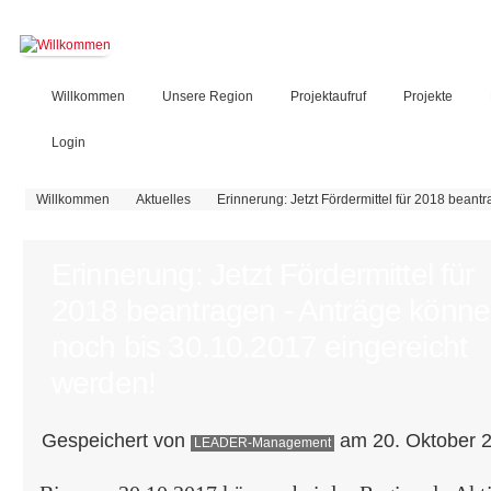
Willkommen
Unsere Region
Projektaufruf
Projekte
Login
Sie sind hier
Willkommen
Aktuelles
Erinnerung: Jetzt Fördermittel für 2018 bean
Erinnerung: Jetzt Fördermittel für
2018 beantragen - Anträge könn
noch bis 30.10.2017 eingereicht
werden!
Gespeichert von
am 20. Oktober 2
LEADER-Management