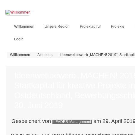
Willkommen
Unsere Region
Projektaufruf
Projekte
Login
Sie sind hier
Willkommen
Aktuelles
Ideenwettbewerb „MACHEN! 2019“: Startkapital
Ideenwettbewerb „MACHEN! 2019
Startkapital für kreative Projekte in
Ostdeutschland, Bewerbungsschl
30. Juni 2019
Gespeichert von
am 29. April 2019
LEADER-Management